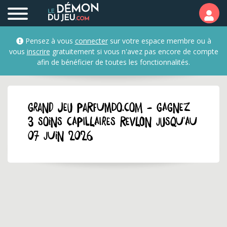
Pensez à vous
connecter
sur votre espace membre ou à
vous
inscrire
gratuitement si vous n'avez pas encore de compte
afin de bénéficier de toutes les fonctionnalités.
GRAND JEU parfumdo.com - Gagnez
3 soins capillaires Revlon jusqu'au
07 juin 2026