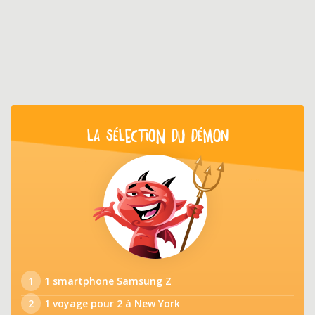
LA SÉLECTION DU DÉMON
1
1 smartphone Samsung Z
2
1 voyage pour 2 à New York