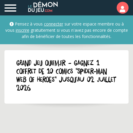
Pensez à vous
connecter
sur votre espace membre ou à
vous
inscrire
gratuitement si vous n'avez pas encore de compte
afin de bénéficier de toutes les fonctionnalités.
GRAND JEU ouifm.fr - Gagnez 1
coffret de 10 comics "Spider-Man
Web of Heroes" jusqu'au 02 juillet
2026