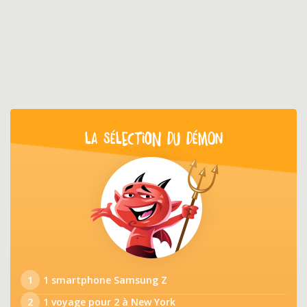
LA SÉLECTION DU DÉMON
1
1 smartphone Samsung Z
2
1 voyage pour 2 à New York