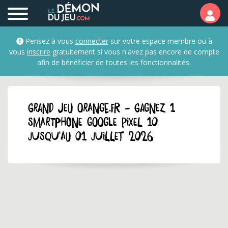
Pensez à vous
connecter
sur votre espace membre ou à
vous
inscrire
gratuitement si vous n'avez pas encore de compte
afin de bénéficier de toutes les fonctionnalités.
GRAND JEU orange.fr - Gagnez 1
smartphone Google Pixel 10
jusqu'au 01 juillet 2026