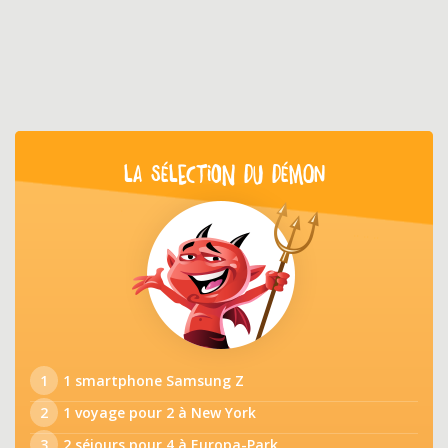
LA SÉLECTION DU DÉMON
1
1 smartphone Samsung Z
2
1 voyage pour 2 à New York
3
2 séjours pour 4 à Europa-Park