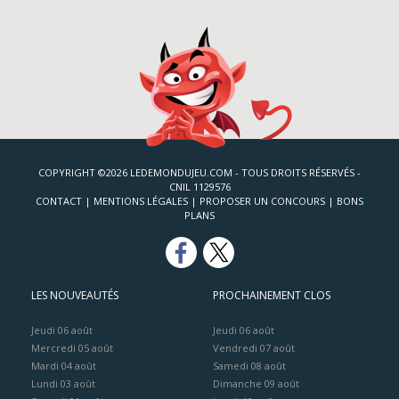
COPYRIGHT ©2026 LEDEMONDUJEU.COM - TOUS DROITS RÉSERVÉS -
CNIL 1129576
CONTACT
|
MENTIONS LÉGALES
|
PROPOSER UN CONCOURS
|
BONS
PLANS
LES NOUVEAUTÉS
PROCHAINEMENT CLOS
Jeudi 06 août
Jeudi 06 août
Mercredi 05 août
Vendredi 07 août
Mardi 04 août
Samedi 08 août
Lundi 03 août
Dimanche 09 août