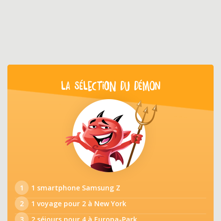
LA SÉLECTION DU DÉMON
1
1 smartphone Samsung Z
2
1 voyage pour 2 à New York
3
2 séjours pour 4 à Europa-Park