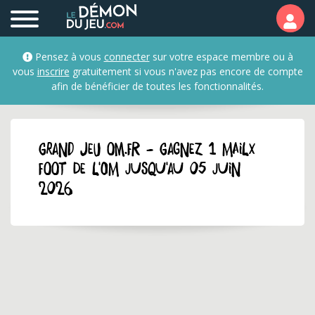
Pensez à vous
connecter
sur votre espace membre ou à
vous
inscrire
gratuitement si vous n'avez pas encore de compte
afin de bénéficier de toutes les fonctionnalités.
GRAND JEU om.fr - Gagnez 1 mailx
foot de l'OM jusqu'au 05 juin
2026