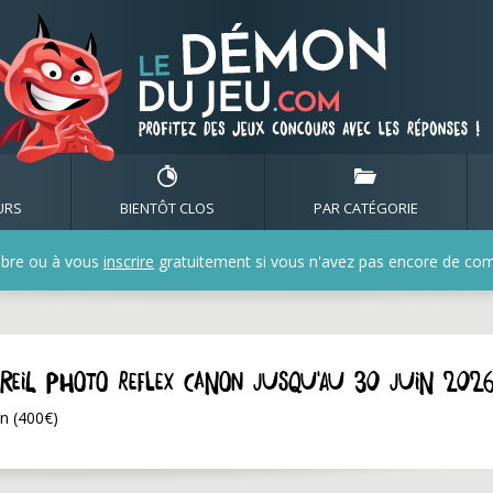
URS
BIENTÔT CLOS
PAR CATÉGORIE
bre ou à vous
inscrire
gratuitement si vous n'avez pas encore de compt
pareil photo Reflex Canon jusqu'au 30 juin 202
on (400€)