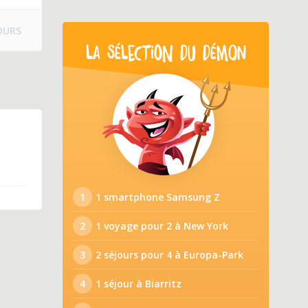
OURS
LA SÉLECTION DU DÉMON
1
1 smartphone Samsung Z
2
1 voyage pour 2 à New York
3
2 séjours pour 4 à Europa-Park
4
1 séjour à Biarritz