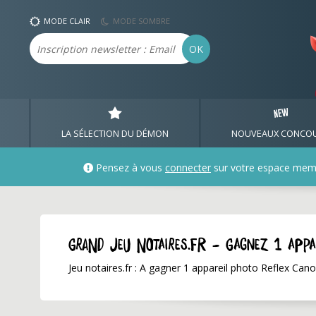
MODE CLAIR
MODE SOMBRE
Email
OK
LA SÉLECTION DU DÉMON
NOUVEAUX CONCO
Pensez à vous
connecter
sur votre espace mem
GRAND JEU notaires.fr - Gagnez 1 ap
Jeu notaires.fr : A gagner 1 appareil photo Reflex Can