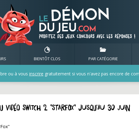
URS
BIENTÔT CLOS
PAR CATÉGORIE
bre ou à vous
inscrire
gratuitement si vous n'avez pas encore de compt
eu vidéo Switch 2 "StarFox" jusqu'au 30 juin
rFox"