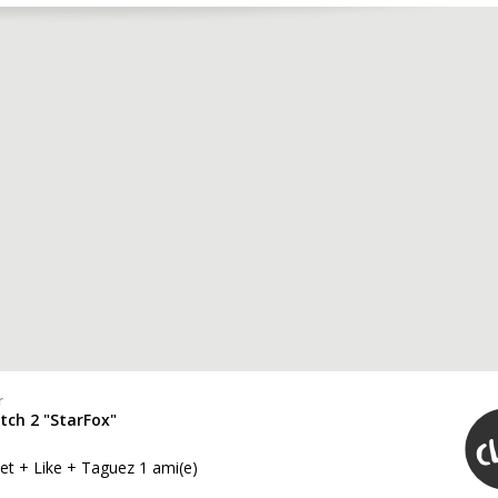
r
itch 2 "StarFox"
et + Like + Taguez 1 ami(e)