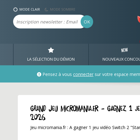
MODE CLAIR
MODE SOMBRE
Email
OK
LA SÉLECTION DU DÉMON
NOUVEAUX CONCO
Pensez à vous
connecter
sur votre espace mem
GRAND JEU micromania.fr - Gagnez 1 j
2026
Jeu micromania.fr : A gagner 1 jeu vidéo Switch 2 "Sta