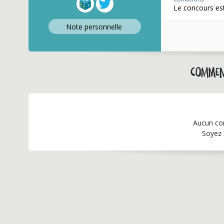
Le concours est
Note perso
nnelle
Commen
Aucun co
Soyez 