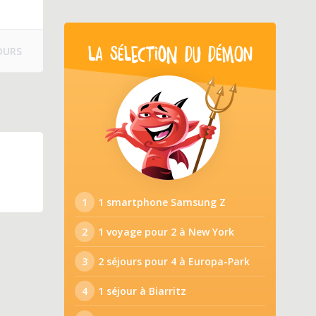
OURS
LA SÉLECTION DU DÉMON
1
1 smartphone Samsung Z
2
1 voyage pour 2 à New York
3
2 séjours pour 4 à Europa-Park
4
1 séjour à Biarritz