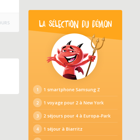
OURS
LA SÉLECTION DU DÉMON
1
1 smartphone Samsung Z
2
1 voyage pour 2 à New York
3
2 séjours pour 4 à Europa-Park
4
1 séjour à Biarritz