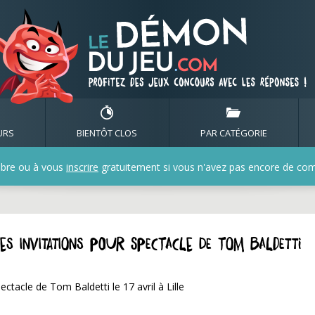
URS
BIENTÔT CLOS
PAR CATÉGORIE
bre ou à vous
inscrire
gratuitement si vous n'avez pas encore de compt
s invitations pour spectacle de Tom Baldetti
ctacle de Tom Baldetti le 17 avril à Lille