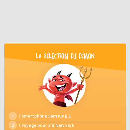
LA SÉLECTION DU DÉMON
1
1 smartphone Samsung Z
2
1 voyage pour 2 à New York