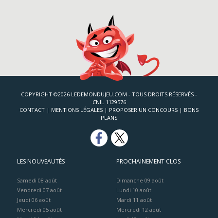
COPYRIGHT ©2026 LEDEMONDUJEU.COM - TOUS DROITS RÉSERVÉS -
CNIL 1129576
CONTACT
|
MENTIONS LÉGALES
|
PROPOSER UN CONCOURS
|
BONS
PLANS
LES NOUVEAUTÉS
PROCHAINEMENT CLOS
Samedi 08 août
Dimanche 09 août
Vendredi 07 août
Lundi 10 août
Jeudi 06 août
Mardi 11 août
Mercredi 05 août
Mercredi 12 août