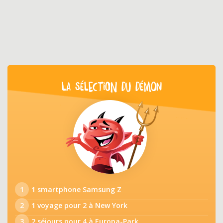
LA SÉLECTION DU DÉMON
1
1 smartphone Samsung Z
2
1 voyage pour 2 à New York
3
2 séjours pour 4 à Europa-Park