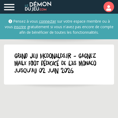
Pensez à vous
connecter
sur votre espace membre ou à
vous
inscrire
gratuitement si vous n'avez pas encore de compte
afin de bénéficier de toutes les fonctionnalités.
GRAND JEU mcdonalds.fr - Gagnez
Mailx foot dédicacé de l'AS Monaco
jusqu'au 02 juin 2026