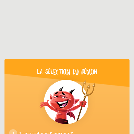
LA SÉLECTION DU DÉMON
1
1 smartphone Samsung Z