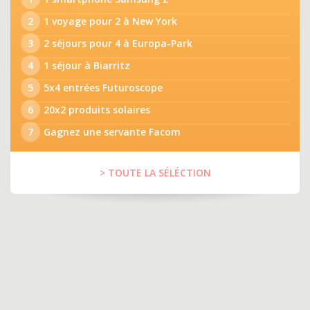
2
1 voyage pour 2 à New York
3
2 séjours pour 4 à Europa-Park
4
1 séjour à Biarritz
5
5x4 entrées Futuroscope
6
20x2 produits solaires
7
Gagnez une servante Facom
> TOUTE LA SÉLÉCTION