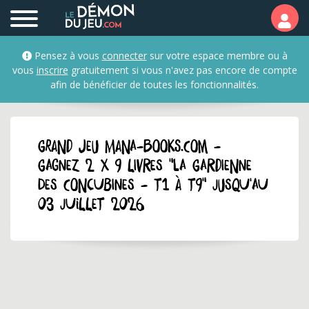
Pensez à vous
connecter
sur votre espace membre ou à
vous
inscrire
gratuitement si vous n'avez pas encore de compte
afin de bénéficier de toutes les fonctionnalités.
GRAND JEU mana-books.com -
Gagnez 2 x 9 livres "La Gardienne
des concubines - T1 à T9" jusqu'au
03 juillet 2026