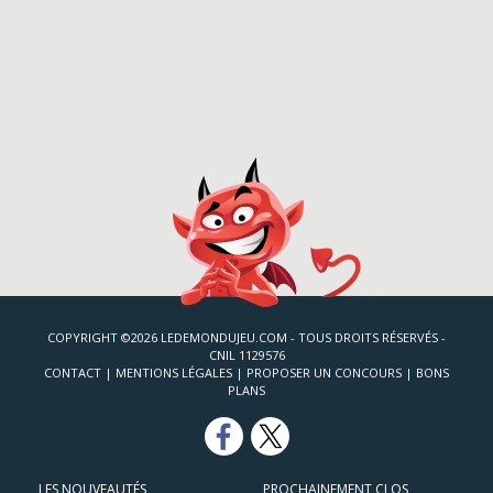
COPYRIGHT ©2026 LEDEMONDUJEU.COM - TOUS DROITS RÉSERVÉS -
CNIL 1129576
CONTACT
|
MENTIONS LÉGALES
|
PROPOSER UN CONCOURS
|
BONS
PLANS
LES NOUVEAUTÉS
PROCHAINEMENT CLOS