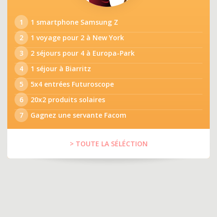
1
1 smartphone Samsung Z
2
1 voyage pour 2 à New York
3
2 séjours pour 4 à Europa-Park
4
1 séjour à Biarritz
5
5x4 entrées Futuroscope
6
20x2 produits solaires
7
Gagnez une servante Facom
> TOUTE LA SÉLÉCTION