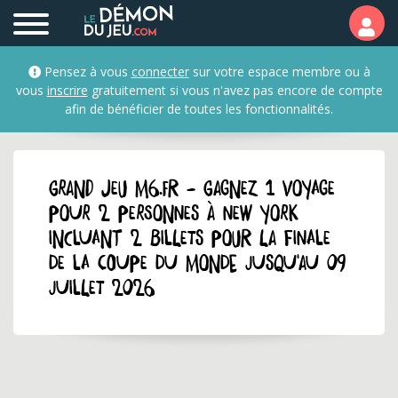
Pensez à vous
connecter
sur votre espace membre ou à
vous
inscrire
gratuitement si vous n'avez pas encore de compte
afin de bénéficier de toutes les fonctionnalités.
GRAND JEU m6.fr - Gagnez 1 voyage
pour 2 personnes à New York
incluant 2 billets pour la Finale
de la Coupe du Monde jusqu'au 09
juillet 2026