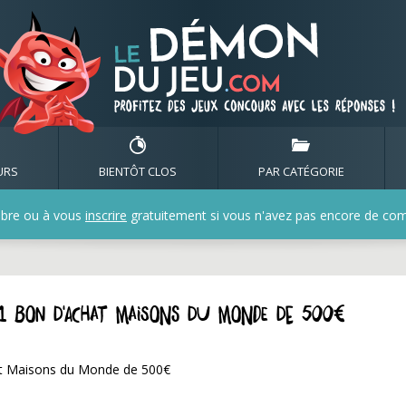
URS
BIENTÔT CLOS
PAR CATÉGORIE
bre ou à vous
inscrire
gratuitement si vous n'avez pas encore de compt
z 1 bon d'achat Maisons du Monde de 500€
hat Maisons du Monde de 500€