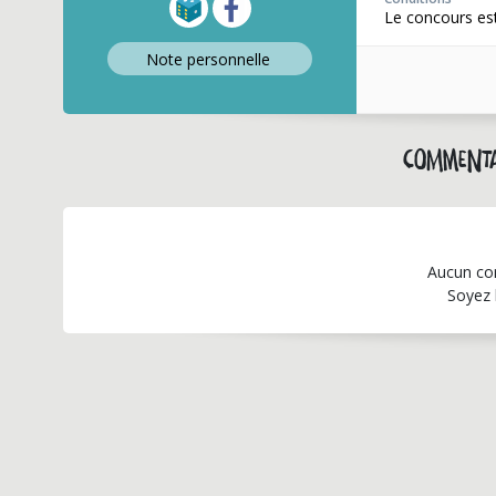
Le concours est
Note perso
nnelle
Commenta
Aucun co
Soyez 