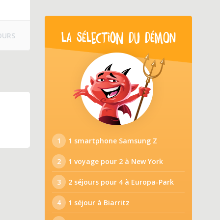
OURS
LA SÉLECTION DU DÉMON
1
1 smartphone Samsung Z
2
1 voyage pour 2 à New York
3
2 séjours pour 4 à Europa-Park
4
1 séjour à Biarritz