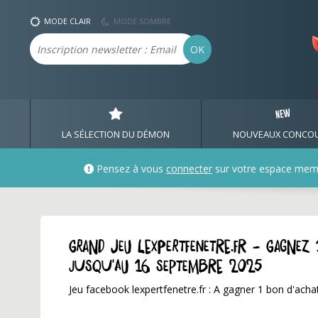
MODE CLAIR
MODE SOMBRE
Email
OK
LA SÉLECTION DU DÉMON
NOUVEAUX CONCO
Pensez à vous
connecter
sur votre espace mem
GRAND JEU lexpertfenetre.fr - Gagne
jusqu'au 16 septembre 2025
Jeu facebook lexpertfenetre.fr : A gagner 1 bon d'ac