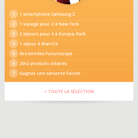
1
1 smartphone Samsung Z
2
1 voyage pour 2 à New York
3
2 séjours pour 4 à Europa-Park
4
1 séjour à Biarritz
5
5x4 entrées Futuroscope
6
20x2 produits solaires
7
Gagnez une servante Facom
> TOUTE LA SÉLÉCTION