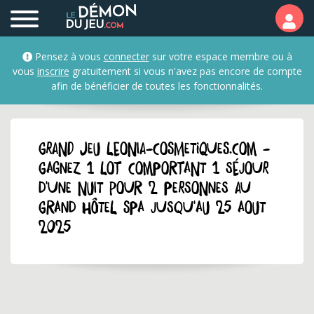
Pensez à vous
connecter
sur votre espace membre ou à
vous
inscrire
gratuitement si vous n'avez pas encore de compte
afin de bénéficier de toutes les fonctionnalités.
GRAND JEU leonia-cosmetiques.com -
Gagnez 1 lot comportant 1 séjour
d'une nuit pour 2 personnes au
Grand Hôtel Spa jusqu'au 25 aout
2025