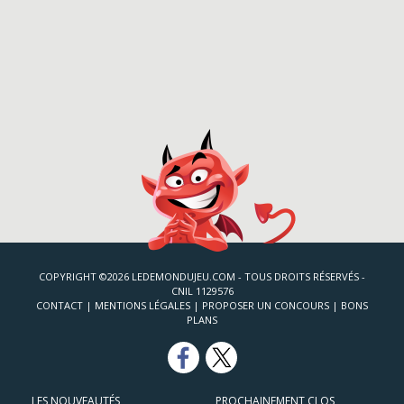
COPYRIGHT ©2026 LEDEMONDUJEU.COM - TOUS DROITS RÉSERVÉS -
CNIL 1129576
CONTACT
|
MENTIONS LÉGALES
|
PROPOSER UN CONCOURS
|
BONS
PLANS
LES NOUVEAUTÉS
PROCHAINEMENT CLOS