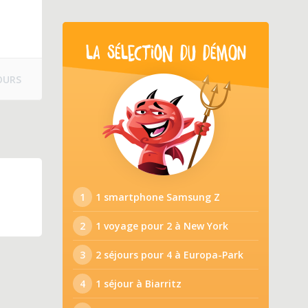
LA SÉLECTION DU DÉMON
OURS
1
1 smartphone Samsung Z
2
1 voyage pour 2 à New York
3
2 séjours pour 4 à Europa-Park
4
1 séjour à Biarritz