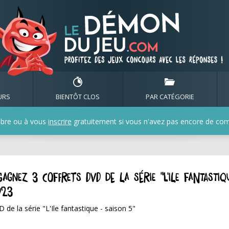
URS
BIENTÔT CLOS
PAR CATÉGORIE
bre ou à vous
inscrire
gratuitement si vous n'avez pas encore de compt
agnez 3 coffrets DVD de la série "L'Ile fantastiq
023
de la série "L'Ile fantastique - saison 5"