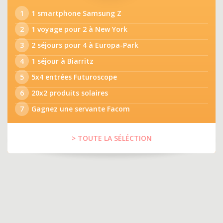
1
1 smartphone Samsung Z
2
1 voyage pour 2 à New York
3
2 séjours pour 4 à Europa-Park
4
1 séjour à Biarritz
5
5x4 entrées Futuroscope
6
20x2 produits solaires
7
Gagnez une servante Facom
> TOUTE LA SÉLÉCTION