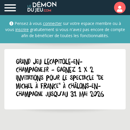
Pensez à vous
connecter
sur votre espace membre ou à
vous
inscrire
gratuitement si vous n'avez pas encore de compte
afin de bénéficier de toutes les fonctionnalités.
GRAND JEU lecapitole-en-
champagne.fr - Gagnez 1 x 2
invitations pour le spectacle "De
Michel à France" à Châlons-en-
Champagne jusqu'au 31 mai 2026