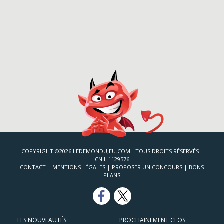
COPYRIGHT ©2026 LEDEMONDUJEU.COM - TOUS DROITS RÉSERVÉS -
CNIL 1129576
CONTACT
|
MENTIONS LÉGALES
|
PROPOSER UN CONCOURS
|
BONS
PLANS
LES NOUVEAUTÉS
PROCHAINEMENT CLOS