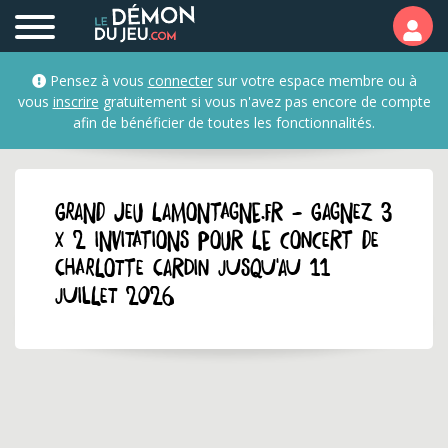
Pensez à vous
connecter
sur votre espace membre ou à
vous
inscrire
gratuitement si vous n'avez pas encore de compte
afin de bénéficier de toutes les fonctionnalités.
GRAND JEU lamontagne.fr - Gagnez 3
x 2 invitations pour le concert de
Charlotte Cardin jusqu'au 11
juillet 2026