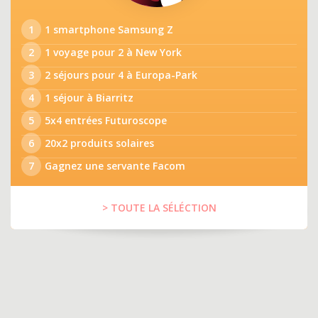
1
1 smartphone Samsung Z
2
1 voyage pour 2 à New York
3
2 séjours pour 4 à Europa-Park
4
1 séjour à Biarritz
5
5x4 entrées Futuroscope
6
20x2 produits solaires
7
Gagnez une servante Facom
> TOUTE LA SÉLÉCTION