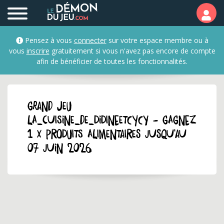
Pensez à vous
connecter
sur votre espace membre ou à
vous
inscrire
gratuitement si vous n'avez pas encore de compte
afin de bénéficier de toutes les fonctionnalités.
GRAND JEU
la_cuisine_de_didineetcycy - Gagnez
1 x produits alimentaires jusqu'au
07 juin 2026