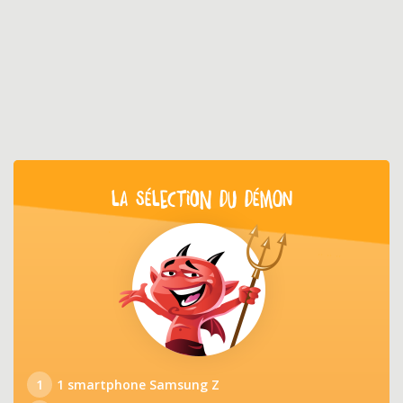
LA SÉLECTION DU DÉMON
1
1 smartphone Samsung Z