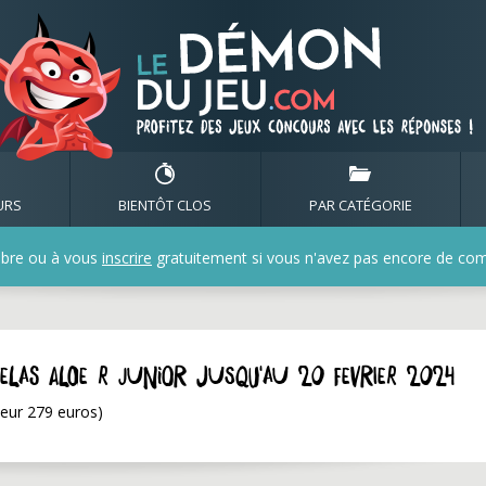
URS
BIENTÔT CLOS
PAR CATÉGORIE
bre ou à vous
inscrire
gratuitement si vous n'avez pas encore de compt
elas Aloe R junior jusqu'au 20 fevrier 2024
leur 279 euros)