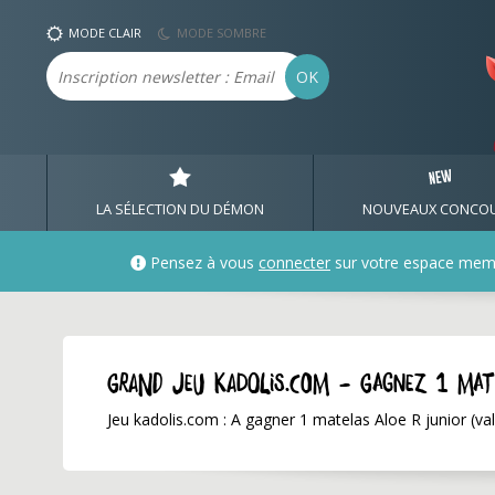
MODE CLAIR
MODE SOMBRE
Email
OK
LA SÉLECTION DU DÉMON
NOUVEAUX CONCO
Pensez à vous
connecter
sur votre espace mem
GRAND JEU kadolis.com - Gagnez 1 mat
Jeu kadolis.com : A gagner 1 matelas Aloe R junior (va