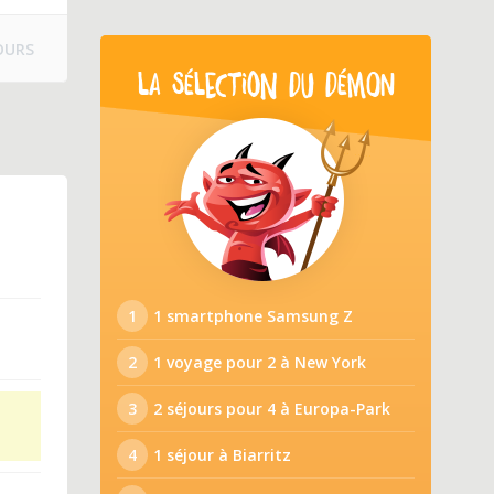
OURS
LA SÉLECTION DU DÉMON
1
1 smartphone Samsung Z
2
1 voyage pour 2 à New York
3
2 séjours pour 4 à Europa-Park
4
1 séjour à Biarritz