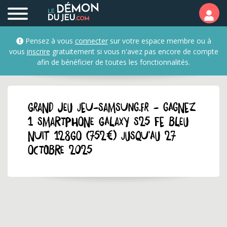
Pensez à vous
connecter
sur votre espace membre ou à
vous
inscrire
gratuitement si vous n'avez pas encore de compte
afin de bénéficier de toutes les fonctionnalités.
GRAND JEU jeu-samsung.fr - Gagnez
1 smartphone Galaxy S25 FE bleu
nuit 128Go (752€) jusqu'au 27
octobre 2025