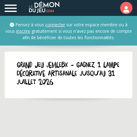
Pensez à vous
connecter
sur votre espace membre ou à
vous
inscrire
gratuitement si vous n'avez pas encore de compte
afin de bénéficier de toutes les fonctionnalités.
GRAND JEU jemlebx - Gagnez 1 lampe
décorative artisanale jusqu'au 31
juillet 2026