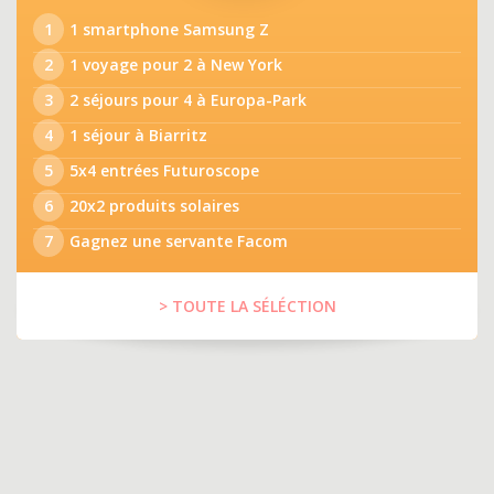
1
1 smartphone Samsung Z
2
1 voyage pour 2 à New York
3
2 séjours pour 4 à Europa-Park
4
1 séjour à Biarritz
5
5x4 entrées Futuroscope
6
20x2 produits solaires
7
Gagnez une servante Facom
> TOUTE LA SÉLÉCTION