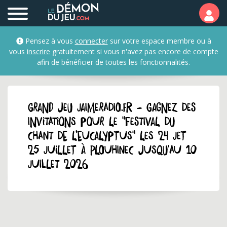
Pensez à vous
connecter
sur votre espace membre ou à
vous
inscrire
gratuitement si vous n'avez pas encore de compte
afin de bénéficier de toutes les fonctionnalités.
GRAND JEU jaimeradio.fr - Gagnez des
invitations pour le "Festival du
chant de l’Eucalyptus" les 24 jet
25 juillet à Plouhinec jusqu'au 10
juillet 2026