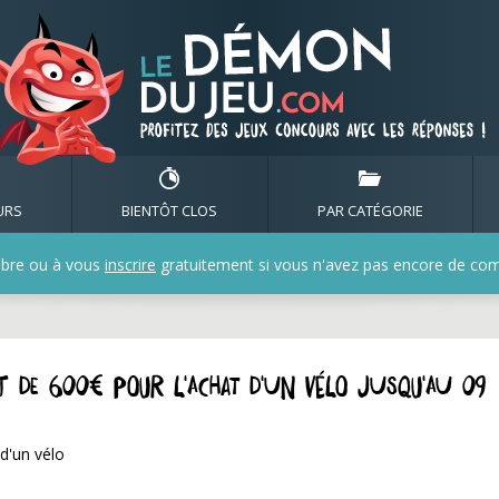
URS
BIENTÔT CLOS
PAR CATÉGORIE
bre ou à vous
inscrire
gratuitement si vous n'avez pas encore de compt
hat de 600€ pour l'achat d'un vélo jusqu'au 09
 d'un vélo