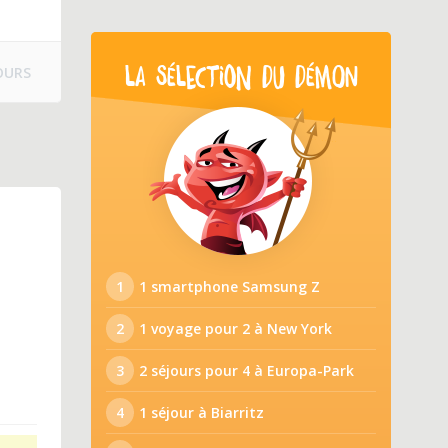
OURS
LA SÉLECTION DU DÉMON
1
1 smartphone Samsung Z
2
1 voyage pour 2 à New York
3
2 séjours pour 4 à Europa-Park
4
1 séjour à Biarritz