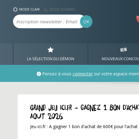
MODE CLAIR
MODE SOMBRE
Email
OK
LA SÉLECTION DU DÉMON
NOUVEAUX CONCO
Pensez à vous
connecter
sur votre espace mem
GRAND JEU ici.fr - Gagnez 1 bon d'ac
aout 2026
Jeu ici.fr : A gagner 1 bon d'achat de 600€ pour l'achat