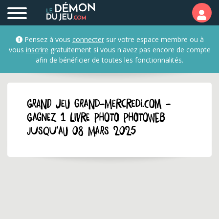
Pensez à vous
connecter
sur votre espace membre ou à
vous
inscrire
gratuitement si vous n'avez pas encore de compte
afin de bénéficier de toutes les fonctionnalités.
GRAND JEU grand-mercredi.com -
Gagnez 1 livre photo Photoweb
jusqu'au 08 mars 2025