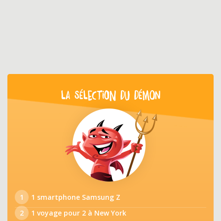
LA SÉLECTION DU DÉMON
1
1 smartphone Samsung Z
2
1 voyage pour 2 à New York