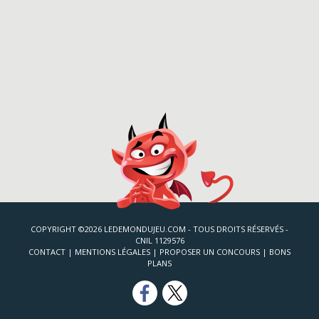
COPYRIGHT ©2026 LEDEMONDUJEU.COM - TOUS DROITS RÉSERVÉS -
CNIL 1129576
CONTACT
|
MENTIONS LÉGALES
|
PROPOSER UN CONCOURS
|
BONS
PLANS