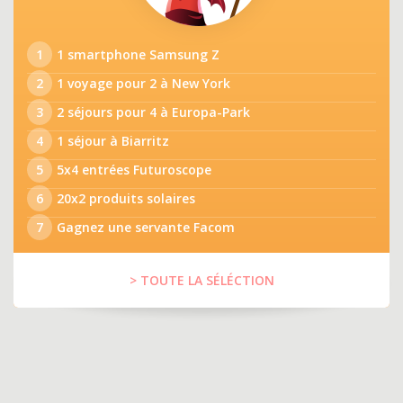
1
1 smartphone Samsung Z
2
1 voyage pour 2 à New York
3
2 séjours pour 4 à Europa-Park
4
1 séjour à Biarritz
5
5x4 entrées Futuroscope
6
20x2 produits solaires
7
Gagnez une servante Facom
> TOUTE LA SÉLÉCTION