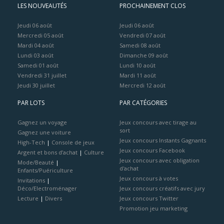
LES NOUVEAUTÉS
PROCHAINEMENT CLOS
Jeudi 06 août
Jeudi 06 août
Mercredi 05 août
Vendredi 07 août
Mardi 04 août
Samedi 08 août
Lundi 03 août
Dimanche 09 août
Samedi 01 août
Lundi 10 août
Vendredi 31 juillet
Mardi 11 août
Jeudi 30 juillet
Mercredi 12 août
PAR LOTS
PAR CATÉGORIES
Gagnez un voyage
Jeux concours avec tirage au
sort
Gagnez une voiture
Jeux concours Instants Gagnants
High-Tech
|
Console de jeux
Jeux concours Facebook
Argent et bons d’achat
|
Culture
Jeux concours avec obligation
Mode/Beauté
|
d'achat
Enfants/Puériculture
Jeux concours à votes
Invitations
|
Déco/Electroménager
Jeux concours créatifs avec jury
Lecture
|
Divers
Jeux concours Twitter
Promotion jeu marketing