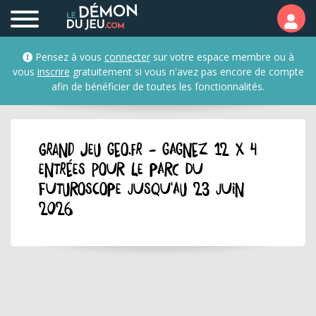
Pensez à vous
connecter
sur votre espace membre ou à
vous
inscrire
gratuitement si vous n'avez pas encore de compte
afin de bénéficier de toutes les fonctionnalités.
GRAND JEU geo.fr - Gagnez 12 x 4
entrées pour le Parc du
Futuroscope jusqu'au 23 juin
2026