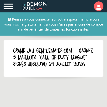
Pensez à vous
connecter
sur votre espace membre ou à
vous
inscrire
gratuitement si vous n'avez pas encore de compte
afin de bénéficier de toutes les fonctionnalités.
GRAND JEU gentlemates.com - Gagnez
5 maillots "Call of duty league"
signés jusqu'au 04 juillet 2026