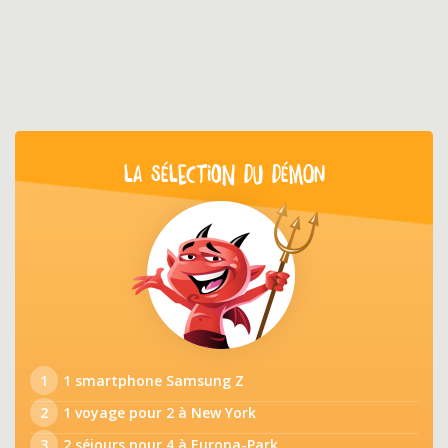
LA SÉLECTION DU DÉMON
1
1 smartphone Samsung Z
2
1 voyage pour 2 à New York
3
2 séjours pour 4 à Europa-Park