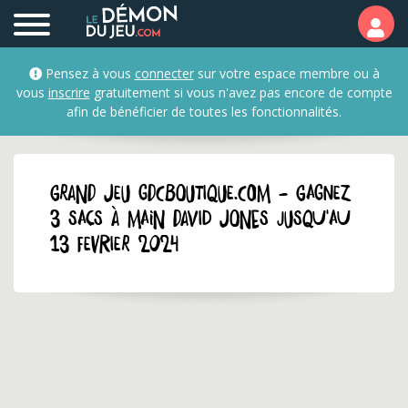
Pensez à vous
connecter
sur votre espace membre ou à
vous
inscrire
gratuitement si vous n'avez pas encore de compte
afin de bénéficier de toutes les fonctionnalités.
GRAND JEU gdcboutique.com - Gagnez
3 sacs à main David Jones jusqu'au
13 fevrier 2024