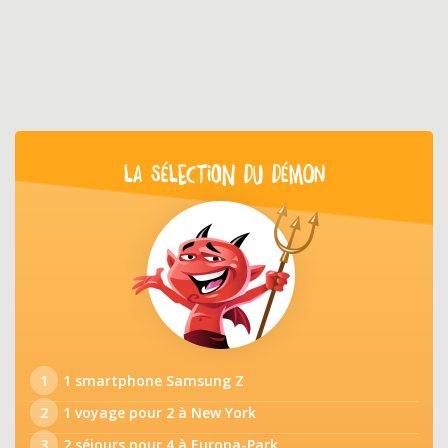
LA SÉLECTION DU DÉMON
1
1 smartphone Samsung Z
2
1 voyage pour 2 à New York
3
2 séjours pour 4 à Europa-Park