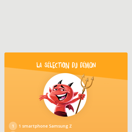
LA SÉLECTION DU DÉMON
1
1 smartphone Samsung Z