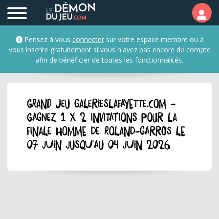
Pensez à vous
connecter
sur votre espace membre ou à
vous
inscrire
gratuitement si vous n'avez pas encore de compte
afin de bénéficier de toutes les fonctionnalités.
GRAND JEU galerieslafayette.com -
Gagnez 1 x 2 invitations pour la
finale homme de Roland-Garros le
07 juin jusqu'au 04 juin 2026