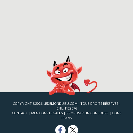
COPYRIGHT ©2026 LEDEMONDUJEU.COM - TOUS DROITS RÉSERVÉS -
CNIL 1129576
CONTACT
|
MENTIONS LÉGALES
|
PROPOSER UN CONCOURS
|
BONS
PLANS