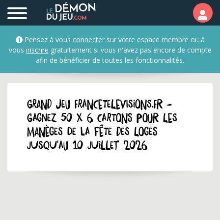
Pensez à vous
connecter
sur votre espace membre ou à
vous
inscrire
gratuitement si vous n'avez pas encore de compte
afin de bénéficier de toutes les fonctionnalités.
GRAND JEU francetelevisions.fr -
Gagnez 50 x 6 cartons pour les
manèges de la Fête des Loges
jusqu'au 10 juillet 2026