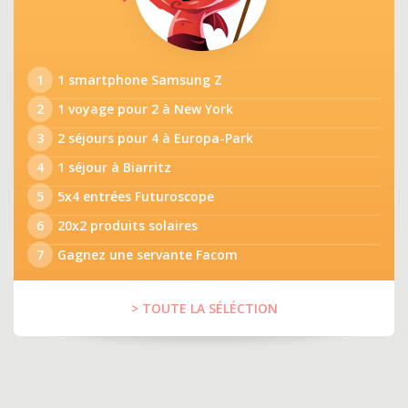
1
1 smartphone Samsung Z
2
1 voyage pour 2 à New York
3
2 séjours pour 4 à Europa-Park
4
1 séjour à Biarritz
5
5x4 entrées Futuroscope
6
20x2 produits solaires
7
Gagnez une servante Facom
> TOUTE LA SÉLÉCTION