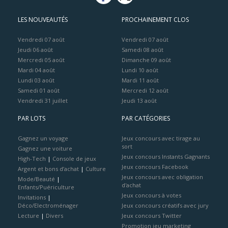
LES NOUVEAUTÉS
PROCHAINEMENT CLOS
Vendredi 07 août
Vendredi 07 août
Jeudi 06 août
Samedi 08 août
Mercredi 05 août
Dimanche 09 août
Mardi 04 août
Lundi 10 août
Lundi 03 août
Mardi 11 août
Samedi 01 août
Mercredi 12 août
Vendredi 31 juillet
Jeudi 13 août
PAR LOTS
PAR CATÉGORIES
Gagnez un voyage
Jeux concours avec tirage au
sort
Gagnez une voiture
Jeux concours Instants Gagnants
High-Tech
|
Console de jeux
Jeux concours Facebook
Argent et bons d’achat
|
Culture
Jeux concours avec obligation
Mode/Beauté
|
d'achat
Enfants/Puériculture
Jeux concours à votes
Invitations
|
Déco/Electroménager
Jeux concours créatifs avec jury
Lecture
|
Divers
Jeux concours Twitter
Promotion jeu marketing