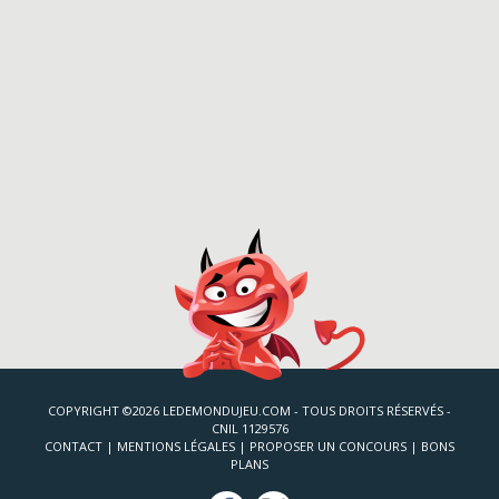
COPYRIGHT ©2026 LEDEMONDUJEU.COM - TOUS DROITS RÉSERVÉS -
CNIL 1129576
CONTACT
|
MENTIONS LÉGALES
|
PROPOSER UN CONCOURS
|
BONS
PLANS