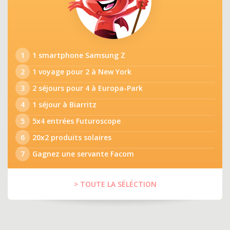
1
1 smartphone Samsung Z
2
1 voyage pour 2 à New York
3
2 séjours pour 4 à Europa-Park
4
1 séjour à Biarritz
5
5x4 entrées Futuroscope
6
20x2 produits solaires
7
Gagnez une servante Facom
> TOUTE LA SÉLÉCTION