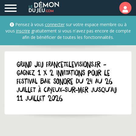
Pensez à vous
connecter
sur votre espace membre ou à
vous
inscrire
gratuitement si vous n'avez pas encore de compte
afin de bénéficier de toutes les fonctionnalités.
GRAND JEU francetelevisions.fr -
Gagnez 1 x 2 invitations pour le
festival Baie Sonore du 24 au 26
juillet à Cayeux-sur-Mer jusqu'au
11 juillet 2026