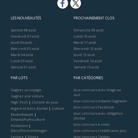
LES NOUVEAUTÉS
PROCHAINEMENT CLOS
Samedi 08 août
Dimanche 09 août
Vendredi 07 août
Lundi 10 août
Jeudi 06 août
Mardi 11 août
Mercredi 05 août
Mercredi 12 août
Mardi 04 août
Jeudi 13 août
Lundi 03 août
Vendredi 14 août
Samedi 01 août
Samedi 15 août
PAR LOTS
PAR CATÉGORIES
Gagnez un voyage
Jeux concours avec tirage au
sort
Gagnez une voiture
Jeux concours Instants Gagnants
High-Tech
|
Console de jeux
Jeux concours Facebook
Argent et bons d’achat
|
Culture
Jeux concours avec obligation
Mode/Beauté
|
d'achat
Enfants/Puériculture
Jeux concours à votes
Invitations
|
Déco/Electroménager
Jeux concours créatifs avec jury
Lecture
|
Divers
Jeux concours Twitter