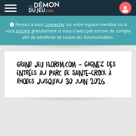
Pensez à vous
connecter
sur votre espace membre ou à
vous
inscrire
gratuitement si vous n'avez pas encore de compte
afin de bénéficier de toutes les fonctionnalités.
GRAND JEU florfm.com - Gagnez des
entrées au parc de Sainte-Croix à
Rhodes jusqu'au 30 juin 2026