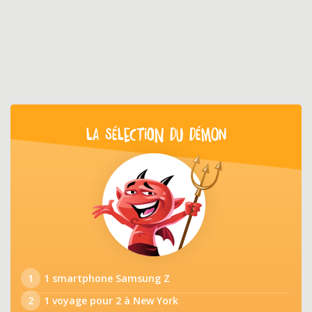
LA SÉLECTION DU DÉMON
1
1 smartphone Samsung Z
2
1 voyage pour 2 à New York