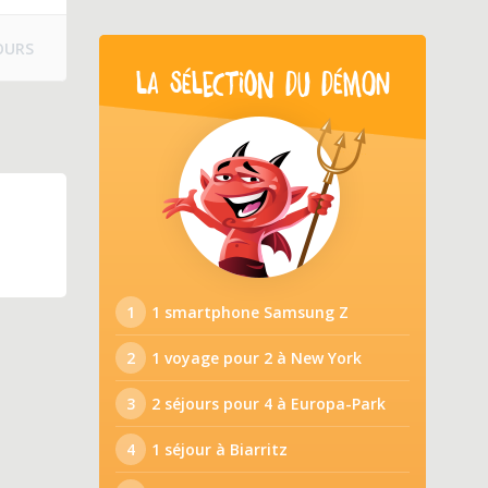
OURS
LA SÉLECTION DU DÉMON
1
1 smartphone Samsung Z
2
1 voyage pour 2 à New York
3
2 séjours pour 4 à Europa-Park
4
1 séjour à Biarritz