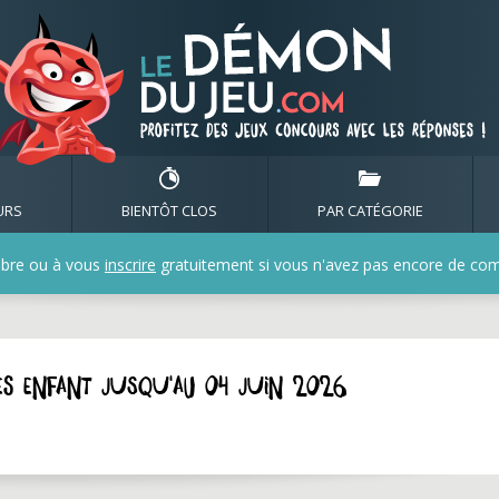
URS
BIENTÔT CLOS
PAR CATÉGORIE
bre ou à vous
inscrire
gratuitement si vous n'avez pas encore de compt
ues enfant jusqu'au 04 juin 2026