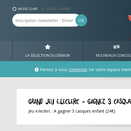
MODE CLAIR
MODE SOMBRE
Email
OK
LA SÉLECTION DU DÉMON
NOUVEAUX CONCO
Pensez à vous
connecter
sur votre espace mem
GRAND JEU e.leclerc - Gagnez 3 casq
Jeu e.leclerc : A gagner 3 casques enfant (24€)