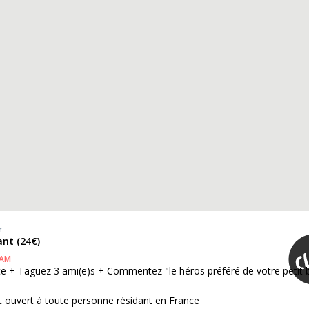
r
ant (24€)
RAM
te + Taguez 3 ami(e)s + Commentez "le héros préféré de votre petit 
 ouvert à toute personne résidant en France