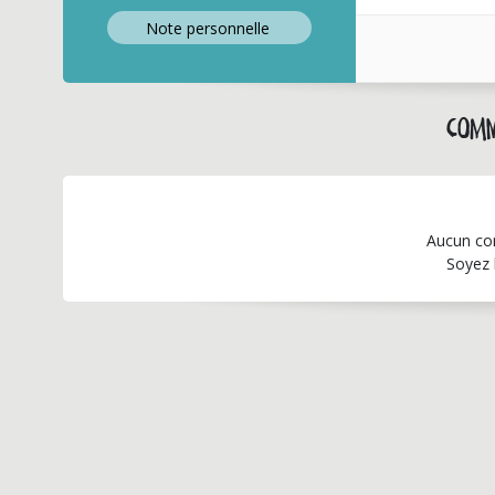
Note perso
nnelle
Comm
Aucun co
Soyez 