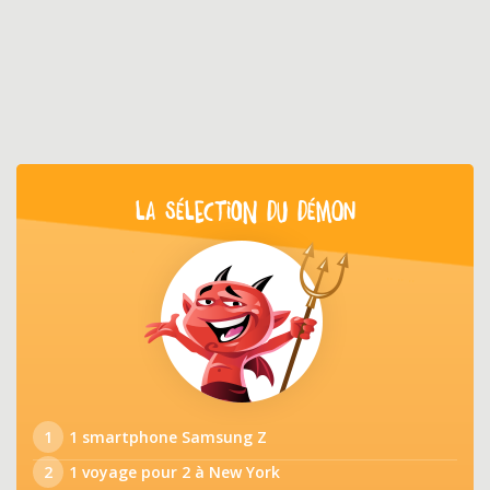
LA SÉLECTION DU DÉMON
1
1 smartphone Samsung Z
2
1 voyage pour 2 à New York