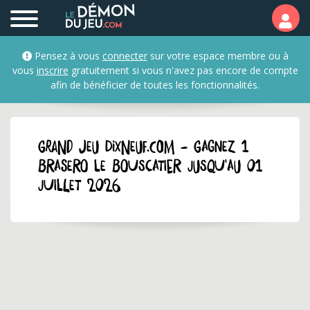
Pensez à vous
connecter
sur votre espace membre ou à
vous
inscrire
gratuitement si vous n'avez pas encore de compte
afin de bénéficier de toutes les fonctionnalités.
GRAND JEU dixneuf.com - Gagnez 1
brasero Le Bouscatier jusqu'au 01
juillet 2026