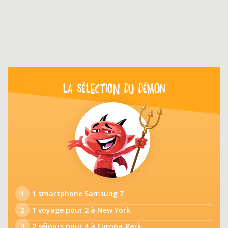
LA SÉLECTION DU DÉMON
1
1 smartphone Samsung Z
2
1 voyage pour 2 à New York
3
2 séjours pour 4 à Europa-Park