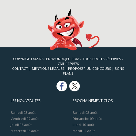
COPYRIGHT ©2026 LEDEMONDUJEU.COM - TOUS DROITS RÉSERVÉS -
CNIL 1129576
CONTACT
|
MENTIONS LÉGALES
|
PROPOSER UN CONCOURS
|
BONS
PLANS
LES NOUVEAUTÉS
PROCHAINEMENT CLOS
Samedi 08 août
Samedi 08 août
Vendredi 07 août
Dimanche 09 août
Jeudi 06 août
Lundi 10 août
Mercredi 05 août
Mardi 11 août