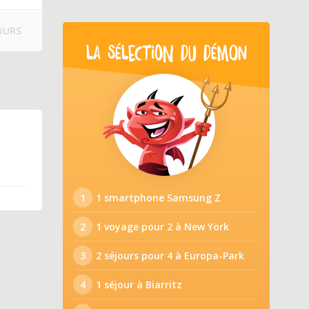
OURS
LA SÉLECTION DU DÉMON
1
1 smartphone Samsung Z
2
1 voyage pour 2 à New York
3
2 séjours pour 4 à Europa-Park
4
1 séjour à Biarritz