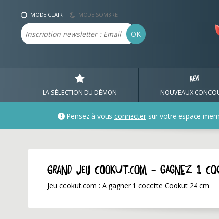
MODE CLAIR
MODE SOMBRE
Email
OK
LA SÉLECTION DU DÉMON
NOUVEAUX CONCO
Pensez à vous
connecter
sur votre espace mem
GRAND JEU cookut.com - Gagnez 1 co
Jeu cookut.com : A gagner 1 cocotte Cookut 24 cm