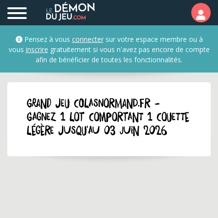
Pensez à vous
connecter
sur votre espace membre ou à
vous
inscrire
gratuitement si vous n'avez pas encore de compte
afin de bénéficier de toutes les fonctionnalités.
GRAND JEU colasnormand.fr -
Gagnez 1 lot comportant 1 couette
légère jusqu'au 03 juin 2026