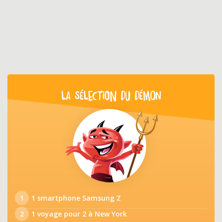
LA SÉLECTION DU DÉMON
1
1 smartphone Samsung Z
2
1 voyage pour 2 à New York