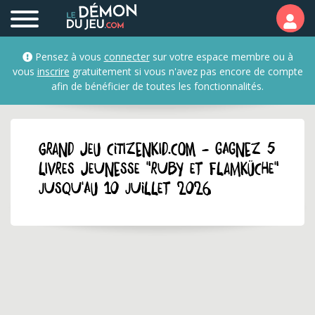
Pensez à vous
connecter
sur votre espace membre ou à
vous
inscrire
gratuitement si vous n'avez pas encore de compte
afin de bénéficier de toutes les fonctionnalités.
GRAND JEU citizenkid.com - Gagnez 5
livres jeunesse "Ruby et Flamküche"
jusqu'au 10 juillet 2026