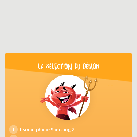
LA SÉLECTION DU DÉMON
1
1 smartphone Samsung Z