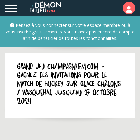
Pensez à vous
connecter
sur votre espace membre ou à
vous
inscrire
gratuitement si vous n'avez pas encore de compte
afin de bénéficier de toutes les fonctionnalités.
GRAND JEU champagnefm.com -
Gagnez des invitations pour le
match de hockey sur glace Châlons
/ Wasquehal jusqu'au 17 octobre
2024