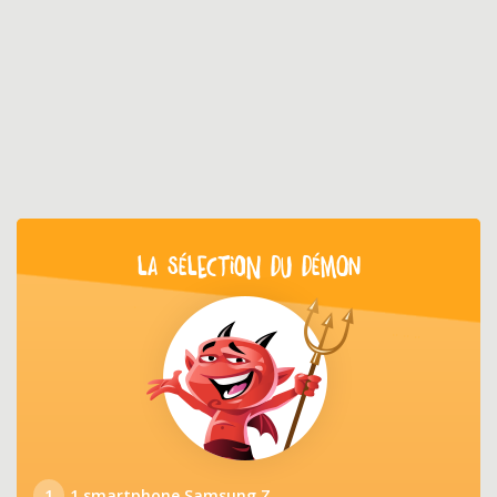
LA SÉLECTION DU DÉMON
1
1 smartphone Samsung Z