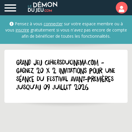
Pensez à vous
connecter
sur votre espace membre ou à
vous
inscrire
gratuitement si vous n'avez pas encore de compte
afin de bénéficier de toutes les fonctionnalités.
GRAND JEU cahiersducinema.com -
Gagnez 20 x 2 invitations pour une
séance du Festival Avant-Premières
jusqu'au 09 juillet 2026