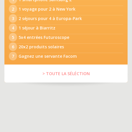
2
1 voyage pour 2 à New York
3
2 séjours pour 4 à Europa-Park
4
1 séjour à Biarritz
5
5x4 entrées Futuroscope
6
20x2 produits solaires
7
Gagnez une servante Facom
> TOUTE LA SÉLÉCTION