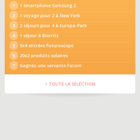
1
1 smartphone Samsung Z
2
1 voyage pour 2 à New York
3
2 séjours pour 4 à Europa-Park
4
1 séjour à Biarritz
5
5x4 entrées Futuroscope
6
20x2 produits solaires
7
Gagnez une servante Facom
> TOUTE LA SÉLÉCTION