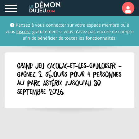
Pensez à vous
connecter
sur votre espace membre ou à
vous
inscrire
gratuitement si vous n'avez pas encore de compte
afin de bénéficier de toutes les fonctionnalités.
GRAND JEU cacolac-et-les-gaulois.fr -
Gagnez 2 séjours pour 4 personnes
au Parc Astérix jusqu'au 30
septembre 2026