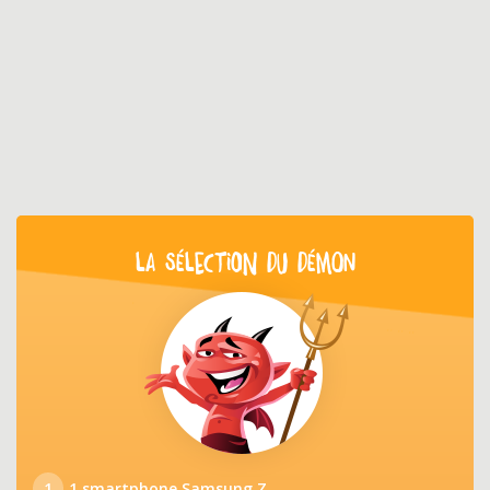
LA SÉLECTION DU DÉMON
1
1 smartphone Samsung Z