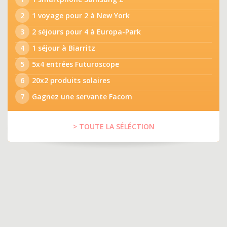
2
1 voyage pour 2 à New York
3
2 séjours pour 4 à Europa-Park
4
1 séjour à Biarritz
5
5x4 entrées Futuroscope
6
20x2 produits solaires
7
Gagnez une servante Facom
> TOUTE LA SÉLÉCTION