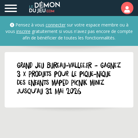
Pensez à vous
connecter
sur votre espace membre ou à
vous
inscrire
gratuitement si vous n'avez pas encore de compte
afin de bénéficier de toutes les fonctionnalités.
GRAND JEU bureau-vallee.fr - Gagnez
3 x produits pour le pique-nique
des enfants Maped Picnik Miniz
jusqu'au 31 mai 2026