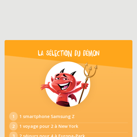
LA SÉLECTION DU DÉMON
1
1 smartphone Samsung Z
2
1 voyage pour 2 à New York
3
2 séjours pour 4 à Europa-Park