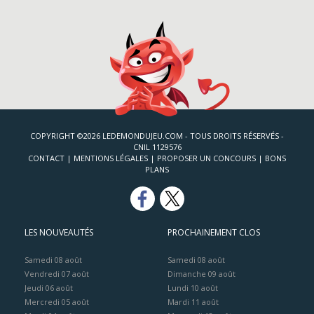
COPYRIGHT ©2026 LEDEMONDUJEU.COM - TOUS DROITS RÉSERVÉS -
CNIL 1129576
CONTACT
|
MENTIONS LÉGALES
|
PROPOSER UN CONCOURS
|
BONS
PLANS
LES NOUVEAUTÉS
PROCHAINEMENT CLOS
Samedi 08 août
Samedi 08 août
Vendredi 07 août
Dimanche 09 août
Jeudi 06 août
Lundi 10 août
Mercredi 05 août
Mardi 11 août