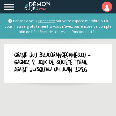
Pensez à vous
connecter
sur votre espace membre ou à
vous
inscrire
gratuitement si vous n'avez pas encore de compte
afin de bénéficier de toutes les fonctionnalités.
GRAND JEU blueorangegames.eu -
Gagnez 2 jeux de société "Trail
Again" jusqu'au 04 juin 2026