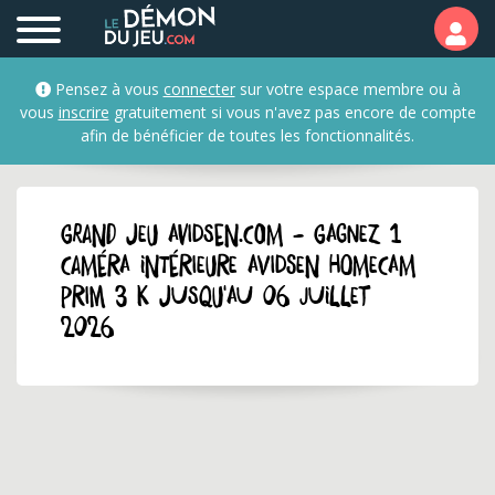
Pensez à vous
connecter
sur votre espace membre ou à
vous
inscrire
gratuitement si vous n'avez pas encore de compte
afin de bénéficier de toutes les fonctionnalités.
GRAND JEU avidsen.com - Gagnez 1
caméra intérieure Avidsen HomeCam
Prim 3 K jusqu'au 06 juillet
2026