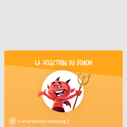
LA SÉLECTION DU DÉMON
1
1 smartphone Samsung Z