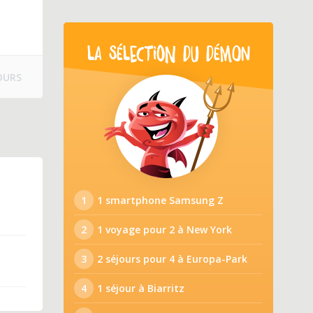
LA SÉLECTION DU DÉMON
OURS
1
1 smartphone Samsung Z
2
1 voyage pour 2 à New York
3
2 séjours pour 4 à Europa-Park
4
1 séjour à Biarritz