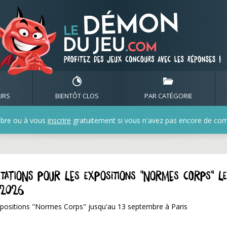
URS
BIENTÔT CLOS
PAR CATÉGORIE
bre ou à vous
inscrire
gratuitement si vous n'avez pas encore de compt
itations pour les expositions "Normes Corps" le
 2026
s expositions "Normes Corps" jusqu'au 13 septembre à Paris