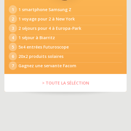
1
1 smartphone Samsung Z
2
1 voyage pour 2 à New York
3
2 séjours pour 4 à Europa-Park
4
1 séjour à Biarritz
5
5x4 entrées Futuroscope
6
20x2 produits solaires
7
Gagnez une servante Facom
> TOUTE LA SÉLÉCTION