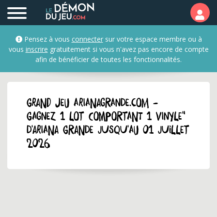
Pensez à vous
connecter
sur votre espace membre ou à
vous
inscrire
gratuitement si vous n'avez pas encore de compte
afin de bénéficier de toutes les fonctionnalités.
GRAND JEU arianagrande.com -
Gagnez 1 lot comportant 1 vinyle"
d'Ariana Grande jusqu'au 01 juillet
2026