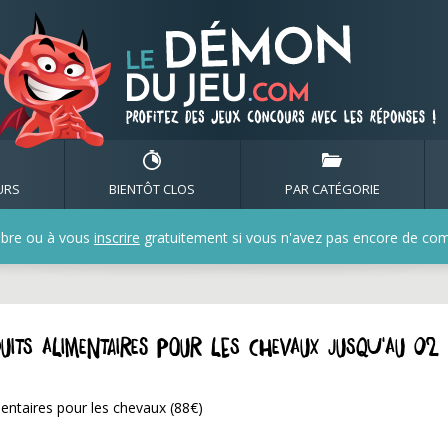
URS
BIENTÔT CLOS
PAR CATÉGORIE
bre ou à vous
inscrire
gratuitement si vous n'avez pas encore de compt
duits alimentaires pour les chevaux jusqu'au 02
mentaires pour les chevaux (88€)