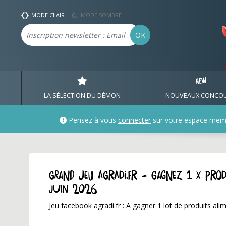
MODE CLAIR
MODE SOMBRE
Email
OK
LA SÉLECTION DU DÉMON
NOUVEAUX CONCO
Pensez à vous
connecter
sur votre espace mem
GRAND JEU agradi.fr - Gagnez 1 x pro
juin 2026
Jeu facebook agradi.fr : A gagner 1 lot de produits ali