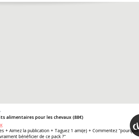
r
its alimentaires pour les chevaux (88€)
OK
es + Aimez la publication + Taguez 1 ami(e) + Commentez "pourquoi
 vraiment bénéficier de ce pack ?"