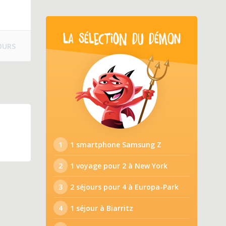
LA SÉLECTION DU DÉMON
OURS
1
1 smartphone Samsung Z
2
1 voyage pour 2 à New York
3
2 séjours pour 4 à Europa-Park
4
1 séjour à Biarritz