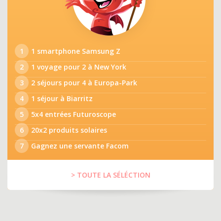
1
1 smartphone Samsung Z
2
1 voyage pour 2 à New York
3
2 séjours pour 4 à Europa-Park
4
1 séjour à Biarritz
5
5x4 entrées Futuroscope
6
20x2 produits solaires
7
Gagnez une servante Facom
> TOUTE LA SÉLÉCTION