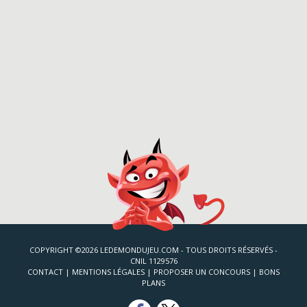
COPYRIGHT ©2026 LEDEMONDUJEU.COM - TOUS DROITS RÉSERVÉS -
CNIL 1129576
CONTACT
|
MENTIONS LÉGALES
|
PROPOSER UN CONCOURS
|
BONS
PLANS