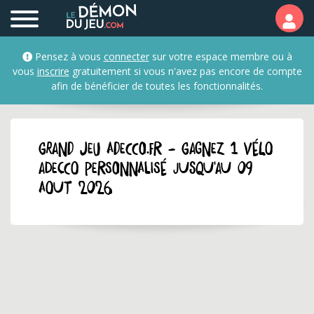
Pensez à vous
connecter
sur votre espace membre ou à
vous
inscrire
gratuitement si vous n'avez pas encore de compte
afin de bénéficier de toutes les fonctionnalités.
GRAND JEU adecco.fr - Gagnez 1 vélo
Adecco personnalisé jusqu'au 09
aout 2026