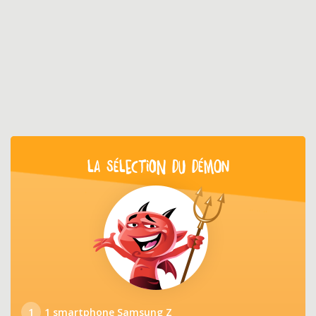
LA SÉLECTION DU DÉMON
1
1 smartphone Samsung Z