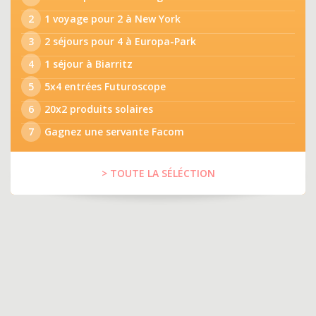
2
1 voyage pour 2 à New York
3
2 séjours pour 4 à Europa-Park
4
1 séjour à Biarritz
5
5x4 entrées Futuroscope
6
20x2 produits solaires
7
Gagnez une servante Facom
> TOUTE LA SÉLÉCTION