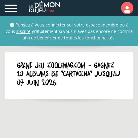
Pensez à vous
connecter
sur votre espace membre ou à
vous
inscrire
gratuitement si vous n'avez pas encore de compte
afin de bénéficier de toutes les fonctionnalités.
GRAND JEU zoolemag.com - Gagnez
10 albums BD "Cartagena" jusqu'au
07 juin 2026