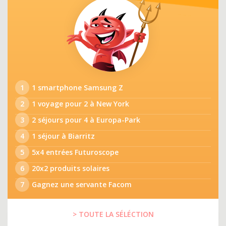
1
1 smartphone Samsung Z
2
1 voyage pour 2 à New York
3
2 séjours pour 4 à Europa-Park
4
1 séjour à Biarritz
5
5x4 entrées Futuroscope
6
20x2 produits solaires
7
Gagnez une servante Facom
> TOUTE LA SÉLÉCTION