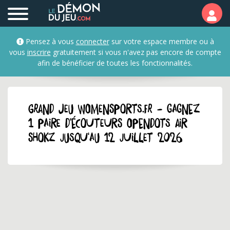
Pensez à vous
connecter
sur votre espace membre ou à
vous
inscrire
gratuitement si vous n'avez pas encore de compte
afin de bénéficier de toutes les fonctionnalités.
GRAND JEU womensports.fr - Gagnez
1 paire d'écouteurs OpenDots Air
Shokz jusqu'au 12 juillet 2026