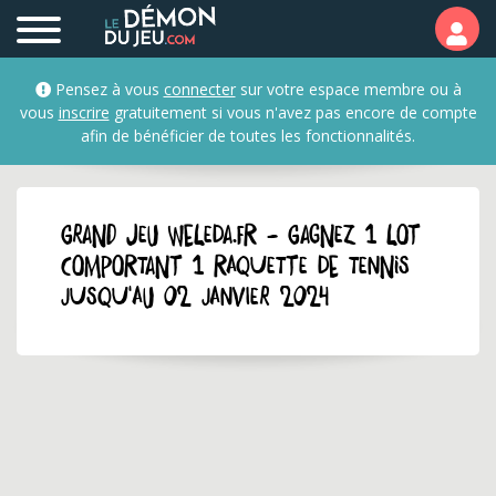
Pensez à vous
connecter
sur votre espace membre ou à
vous
inscrire
gratuitement si vous n'avez pas encore de compte
afin de bénéficier de toutes les fonctionnalités.
GRAND JEU weleda.fr - Gagnez 1 lot
comportant 1 raquette de tennis
jusqu'au 02 janvier 2024