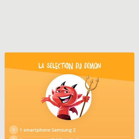
LA SÉLECTION DU DÉMON
1
1 smartphone Samsung Z