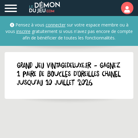
Pensez à vous
connecter
sur votre espace membre ou à
vous
inscrire
gratuitement si vous n'avez pas encore de compte
afin de bénéficier de toutes les fonctionnalités.
GRAND JEU vintagedeluxe.fr - Gagnez
1 paire de boucles d'oreilles Chanel
jusqu'au 10 juillet 2026