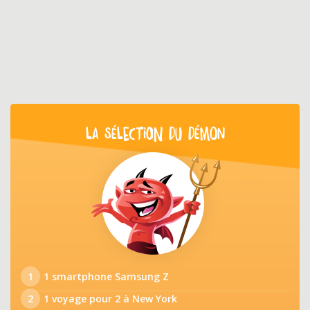
LA SÉLECTION DU DÉMON
1
1 smartphone Samsung Z
2
1 voyage pour 2 à New York